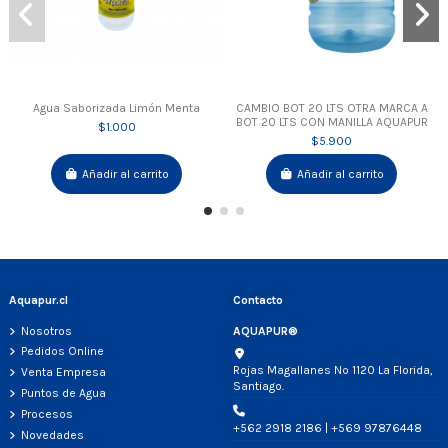
Agua Saborizada Limón Menta
CAMBIO BOT 20 LTS OTRA MARCA A
BOT 20 LTS CON MANILLA AQUAPUR
$1.000
$5.900
Añadir al carrito
Añadir al carrito
Aquapur.cl
Contacto
Nosotros
AQUAPUR®
Pedidos Online
Rojas Magallanes Nº 1120 La Florida,
Venta Empresa
Santiago.
Puntos de Agua
Procesos
+562 2918 2186 | +569 97876448
Novedades