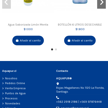
Agua Saborizada Limón Menta
BOTELLÓN 6 LITROS DESECHABLE
$1.000
$1.800
Añadir al carrito
Añadir al carrito
Aquapur.cl
Contacto
Nosotros
AQUAPUR®
Pedidos Online
Rojas Magallanes Nº 1120 La Florida,
Venta Empresa
Santiago.
Puntos de Agua
Procesos
+562 2918 2186 | +569 97876448
Novedades
aquapur@aquapur.cl