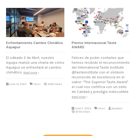
Enfrentamiento Cambio Climático
Premio Internacional Taste
Aquapur
AWARD
El sábado 2 de Abril, nuestro
Felices de poder contarles que
equipo realizó una charla de cómo
hemos recibido el reconocimiento
Aquapur se enfrentará al cambio
del International Taste Institute
climático.
@tasteinstitute con el símbolo
Read more
reconocido de excelencia en el
sabor .“The Superior Taste Award”
June 13, 2022
News
4334 views
el cual nos certifica con un sello
de Calidad y prestigio indiscutible.
Read more
June 7, 2022
News
Aquapur
4793 views