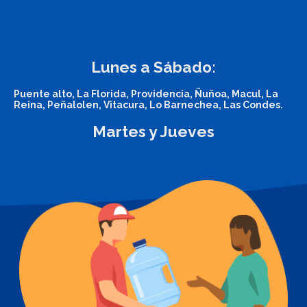
Lunes a Sábado:
Puente alto, La Florida, Providencia, Ñuñoa, Macul, La
Reina, Peñalolen, Vitacura, Lo Barnechea, Las Condes.
Martes y Jueves