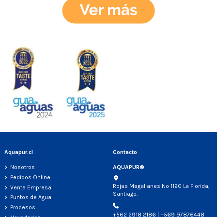
Aquapur.cl
Contacto
Nosotros
AQUAPUR®
Pedidos Online
Rojas Magallanes Nº 1120 La Florida,
Venta Empresa
Santiago.
Puntos de Agua
Procesos
+562 2918 2186 | +569 97876448