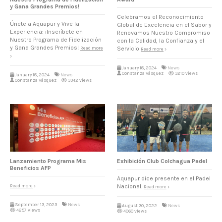
y Gana Grandes Premios!
Celebramos el Reconocimiento
Únete a Aquapur y Vive la
Global de Excelencia en el Sabor y
Experiencia: ¡Inscríbete en
Renovamos Nuestro Compromiso
Nuestro Programa de Fidelización
con la Calidad, la Confianza y el
y Gana Grandes Premios!
Read more
Servicio
Read more
January 18, 2024
News
Constanza Vásquez
3210 views
January 18, 2024
News
Constanza Vásquez
3342 views
Lanzamiento Programa Mis
Exhibición Club Colchagua Padel
Beneficios AFP
Aquapur dice presente en el Padel
Read more
Nacional.
Read more
September 13, 2023
News
August 30, 2022
News
4257 views
4060 views