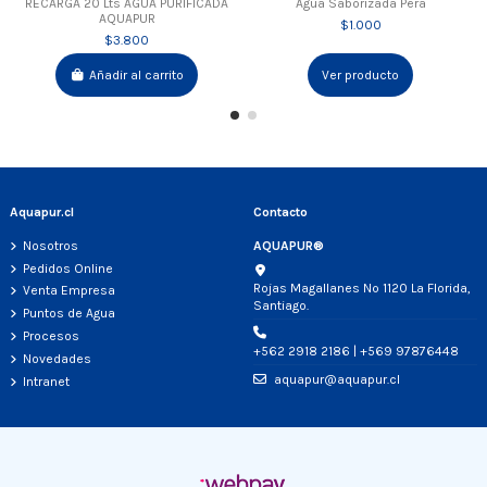
RECARGA 20 Lts AGUA PURIFICADA
Agua Saborizada Pera
AQUAPUR
$1.000
$3.800
Añadir al carrito
Ver producto
Aquapur.cl
Contacto
Nosotros
AQUAPUR®
Pedidos Online
Rojas Magallanes Nº 1120 La Florida,
Venta Empresa
Santiago.
Puntos de Agua
Procesos
+562 2918 2186 | +569 97876448
Novedades
aquapur@aquapur.cl
Intranet