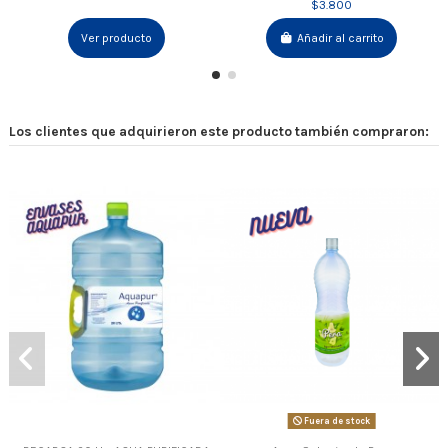
$3.800
Ver producto
Añadir al carrito
Los clientes que adquirieron este producto también compraron:
Fuera de stock